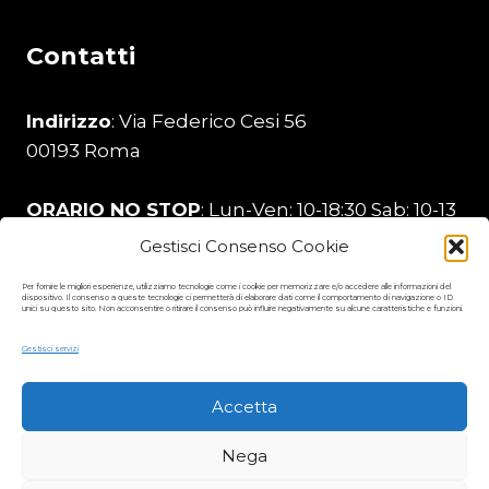
Contatti
Indirizzo
: Via Federico Cesi 56
00193 Roma
ORARIO NO STOP
: Lun-Ven: 10-18:30 Sab: 10-13
Gestisci Consenso Cookie
Telefono
:
329 206 0226
Per fornire le migliori esperienze, utilizziamo tecnologie come i cookie per memorizzare e/o accedere alle informazioni del
dispositivo. Il consenso a queste tecnologie ci permetterà di elaborare dati come il comportamento di navigazione o ID
unici su questo sito. Non acconsentire o ritirare il consenso può influire negativamente su alcune caratteristiche e funzioni.
Email
:
stamperia99@gmail.com
Gestisci servizi
Accetta
Nega