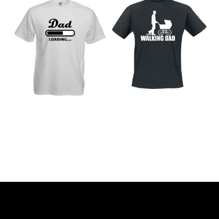
the walkig dad
DAD LOADING
€
18,00
€
15,00