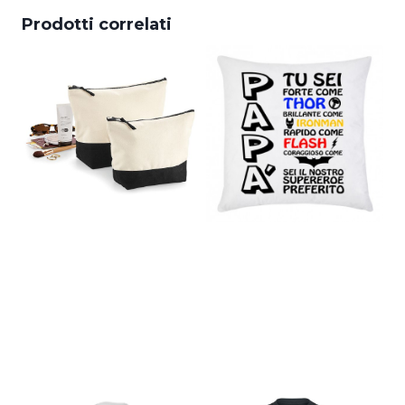
Prodotti correlati
Pochette
Cuscino Papà
Ricamate
nostro
Personalizzate
Supereroe
W544M
€
22,00
€
22,00