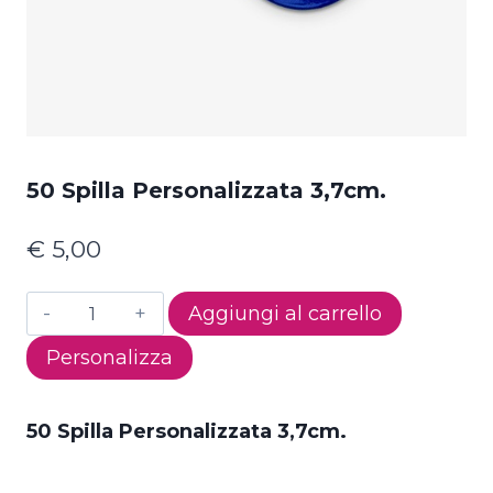
50 Spilla Personalizzata 3,7cm.
€
5,00
50
Aggiungi al carrello
Spilla
Personalizza
Personalizzata
3,7cm.
quantità
50 Spilla Personalizzata 3,7cm.