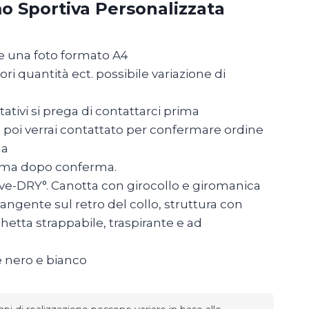
o Sportiva Personalizzata
e una foto formato A4
ri quantità ect. possibile variazione di
ativi si prega di contattarci prima
ito poi verrai contattato per confermare ordine
na
o ma dopo conferma.
ive-DRY°. Canotta con girocollo e giromanica
rangente sul retro del collo, struttura con
ichetta strappabile, traspirante e ad
e nero e bianco