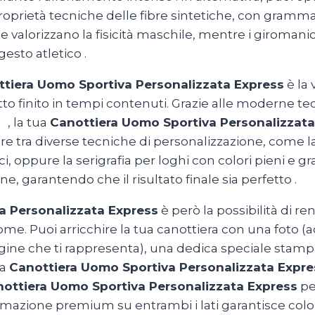
roprietà tecniche delle fibre sintetiche, con gramm
e valorizzano la fisicità maschile, mentre i giromanic
gesto atletico
.
tiera Uomo Sportiva Personalizzata Express
è la 
to finito in tempi contenuti. Grazie alle moderne te
om
,
la tua
Canottiera Uomo Sportiva Personalizzata
re tra diverse tecniche di personalizzazione, come l
 oppure la serigrafia per loghi con colori pieni e gr
e, garantendo che il risultato finale sia perfetto
.
a Personalizzata Express
è però la possibilità di re
. Puoi arricchire la tua canottiera con una foto (a
ne che ti rappresenta), una dedica speciale stampata
na
Canottiera Uomo Sportiva Personalizzata Expre
ottiera Uomo Sportiva Personalizzata Express
per
mazione premium su entrambi i lati garantisce colori 