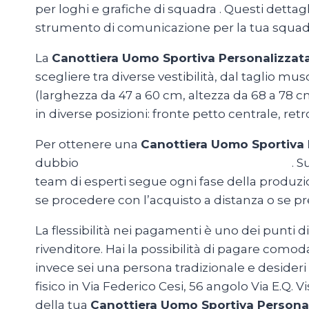
per loghi e grafiche di squadra
. Questi dettag
strumento di comunicazione per la tua squadr
La
Canottiera Uomo Sportiva Personalizzat
scegliere tra diverse vestibilità, dal taglio 
(larghezza da 47 a 60 cm, altezza da 68 a 78 cm
in diverse posizioni: fronte petto centrale, ret
Per ottenere una
Canottiera Uomo Sportiva 
dubbio
MagliettePersonalizzateRoma.com
.
Su
team di esperti segue ogni fase della produzion
se procedere con l’acquisto a distanza o se pref
La flessibilità nei pagamenti è uno dei punti 
rivenditore. Hai la possibilità di pagare como
invece sei una persona tradizionale e desideri
fisico in Via Federico Cesi, 56 angolo Via E.Q.
della tua
Canottiera Uomo Sportiva Persona