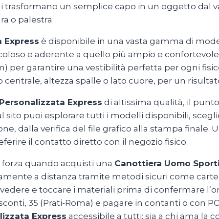
li trasformano un semplice capo in un oggetto dal va
a o palestra.
a Express
è disponibile in una vasta gamma di modelli
muscoloso e aderente a quello più ampio e confortevol
) per garantire una vestibilità perfetta per ogni fisi
ro centrale, altezza spalle o lato cuore, per un risul
Personalizzata Express
di altissima qualità, il pun
l sito puoi esplorare tutti i modelli disponibili, sceglier
e, dalla verifica del file grafico alla stampa finale.
erire il contatto diretto con il negozio fisico.
di forza quando acquisti una
Canottiera Uomo Sporti
damente a distanza tramite metodi sicuri come carte d
 vedere e toccare i materiali prima di confermare l’o
 Visconti, 35 (Prati-Roma) e pagare in contanti o con
lizzata Express
accessibile a tutti: sia a chi ama la