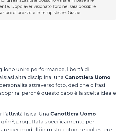
mpi di realizzazione possono variare in base alle
iente. Dopo aver visionato l’ordine, sarà possibile
zioni di prezzo e le tempistiche. Grazie.
ogliono unire performance, libertà di
iasi altra disciplina, una
Canottiera Uomo
 personalità attraverso foto, dediche o frasi
 scoprirai perché questo capo è la scelta ideale
PersonalizzateRoma.com
.
l’attività fisica. Una
Canottiera Uomo
0 g/m², progettata specificamente per
ptare per modelli in misto cotone e poliestere,