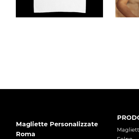
Maglietta Personalizzata
Canot
“Nome o Niente”
Perso
€
35,00
€
18,0
PROD
Magliette Personalizzate
Magliet
Roma