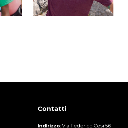
Maglietta Unisex
ess
Personalizzata Express
€
19,00
Contatti
Indirizzo
: Via Federico Cesi 56