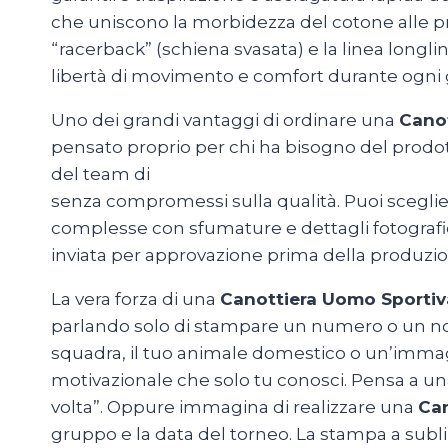
che uniscono la morbidezza del cotone alle p
“racerback” (schiena svasata) e la linea longlin
libertà di movimento e comfort durante ogni 
Uno dei grandi vantaggi di ordinare una
Canot
pensato proprio per chi ha bisogno del prodot
del team di
MagliettePersonalizzateRoma.c
senza compromessi sulla qualità. Puoi sceglie
complesse con sfumature e dettagli fotografici,
inviata per approvazione prima della produzion
La vera forza di una
Canottiera Uomo Sportiv
parlando solo di stampare un numero o un nome
squadra, il tuo animale domestico o un’immagi
motivazionale che solo tu conosci. Pensa a u
volta”. Oppure immagina di realizzare una
Can
gruppo e la data del torneo. La stampa a subli