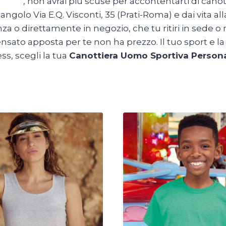
a.com
,
non avrai più scuse per accontentarti di canott
angolo Via E.Q. Visconti, 35 (Prati-Roma) e dai vita al
za o direttamente in negozio, che tu ritiri in sede o ri
sato apposta per te non ha prezzo. Il tuo sport e la 
ss, scegli la tua
Canottiera Uomo Sportiva Persona