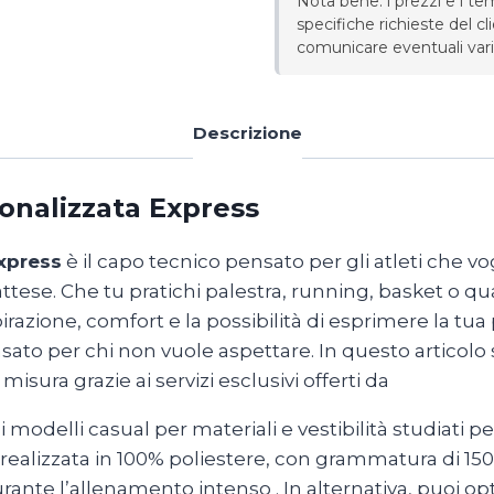
Nota bene: i prezzi e i te
specifiche richieste del cl
comunicare eventuali varia
Descrizione
onalizzata Express
xpress
è il capo tecnico pensato per gli atleti che v
e. Che tu pratichi palestra, running, basket o quals
pirazione, comfort e la possibilità di esprimere la tua
ensato per chi non vuole aspettare. In questo articolo
sura grazie ai servizi esclusivi offerti da
Magliette
odelli casual per materiali e vestibilità studiati per 
realizzata in 100% poliestere, con grammatura di 15
durante l’allenamento intenso
. In alternativa, puoi o