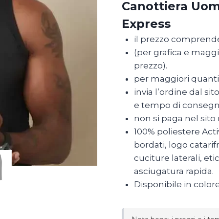
Canottiera Uom
Personalizzata
Express
Express
quantità
il prezzo comprend
(per grafica e maggio
prezzo).
per maggiori quantit
invia l’ordine dal s
e tempo di conseg
non si paga nel sit
100% poliestere Act
bordati, logo catarif
cuciture laterali, et
asciugatura rapida.
Disponibile in color