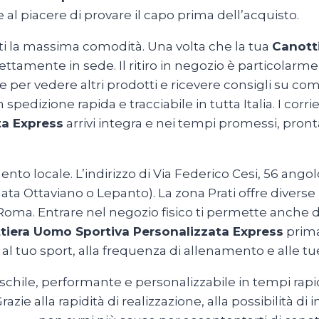
 al piacere di provare il capo prima dell’acquisto.
irti la massima comodità. Una volta che la tua
Canott
rettamente in sede. Il ritiro in negozio è particolarme
per vedere altri prodotti e ricevere consigli su come
edizione rapida e tracciabile in tutta Italia. I corri
ta Express
arrivi integra e nei tempi promessi, pron
 locale. L’indirizzo di Via Federico Cesi, 56 angolo 
ata Ottaviano o Lepanto). La zona Prati offre diver
i Roma. Entrare nel negozio fisico ti permette anche 
tiera Uomo Sportiva Personalizzata Express
prima
e al tuo sport, alla frequenza di allenamento e alle t
chile, performante e personalizzabile in tempi rapid
razie alla rapidità di realizzazione, alla possibilità di 