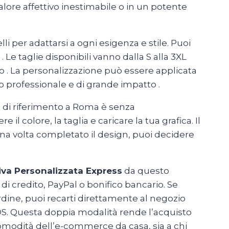
lore affettivo inestimabile o in un potente
 per adattarsi a ogni esigenza e stile. Puoi
e
. Le taglie disponibili vanno dalla S alla 3XL
co
. La personalizzazione può essere applicata
tato professionale e di grande impatto
.
to di riferimento a Roma è senza
e il colore, la taglia e caricare la tua grafica. Il
 Una volta completato il design, puoi decidere
va Personalizzata Express
da questo
i credito, PayPal o bonifico bancario. Se
rdine, puoi recarti direttamente al negozio
 POS. Questa doppia modalità rende l’acquisto
 comodità dell’e-commerce da casa, sia a chi