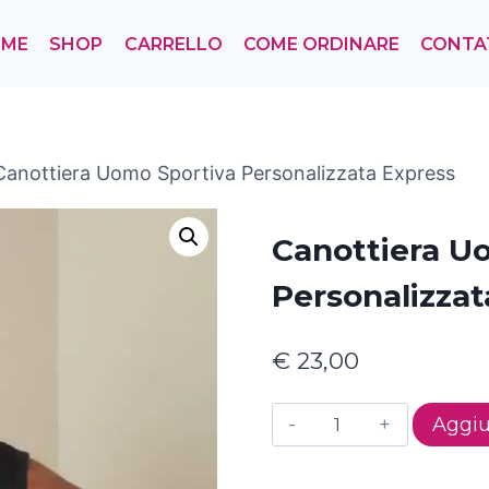
OME
SHOP
CARRELLO
COME ORDINARE
CONTA
Canottiera Uomo Sportiva Personalizzata Express
Canottiera U
Personalizzat
€
23,00
Canottiera
Aggiu
Uomo
Sportiva