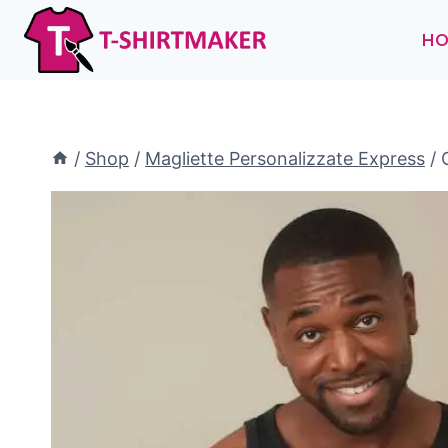
Salta
al
H
contenuto
/
Shop
/
Magliette Personalizzate Express
/