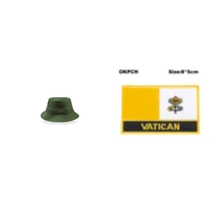
Rete Ricamato
Personalizzato
ATLIFB
€
25,00
€
25,00
Cappello da
Pach Bandiere
Pescatore
Vaticano
Personalizzato
€
5,00
€
15,00