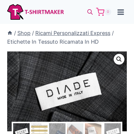
Salta
al
0
contenuto
/
Shop
/
Ricami Personalizzati Express
/
Etichette In Tessuto Ricamata In HD