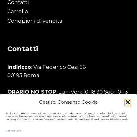
Contatti
Carrello
Condizioni di vendita
Contatti
Indirizzo
: Via Federico Cesi 56
00193 Roma
ORARIO NO STOP
: Lun-Ven: 10-18:30 Sab: 10-13
Gestisci Consenso Cookie
Telefono
:
329 206 0226
Per fornire le migliori esperienze, utilizziamo tecnologie come i cookie per memorizzare e/o accedere alle informazioni del
dispositivo. Il consenso a queste tecnologie ci permetterà di elaborare dati come il comportamento di navigazione o ID
unici su questo sito. Non acconsentire o ritirare il consenso può influire negativamente su alcune caratteristiche e funzioni.
Email
:
stamperia99@gmail.com
Gestisci servizi