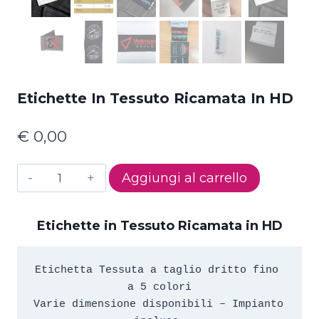
Etichette In Tessuto Ricamata In HD
€
0,00
Etichette
Aggiungi al carrello
in
Tessuto
Etichette in Tessuto Ricamata in HD
Ricamata
in
HD
Etichetta Tessuta a taglio dritto fino 
quantità
a 5 colori

Varie dimensione disponibili – Impianto 