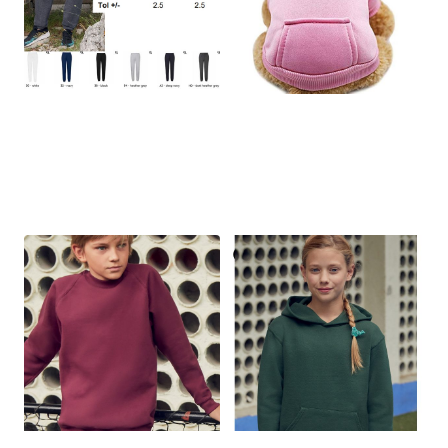
Pantalone
Felpa per cane
Adulto
€
20,00
€
18,00