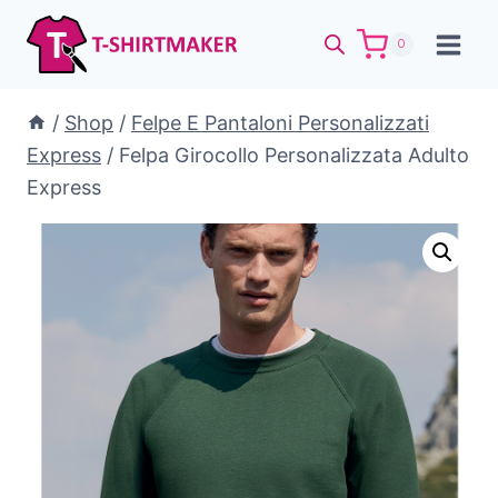
Salta
al
0
contenuto
/
Shop
/
Felpe E Pantaloni Personalizzati
Express
/
Felpa Girocollo Personalizzata Adulto
Express