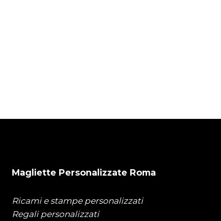
Felpa Girocollo
Felpa con
Personalizzata
Cappuccio
Bambino
Bambino
Express
Personalizzata
Express
€
25,00
€
30,00
Magliette Personalizzate Roma
Ricami e stampe personalizzati
Regali personalizzati