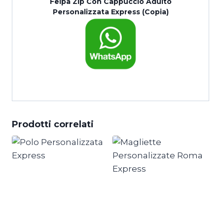
Felpa Zip Con Cappuccio Adulto
Personalizzata Express (Copia)
torna alla Home
Prodotti correlati
50 Polo
Personalizzata
50 Magliette
Express
unisex-
Bambino M-
FR610360