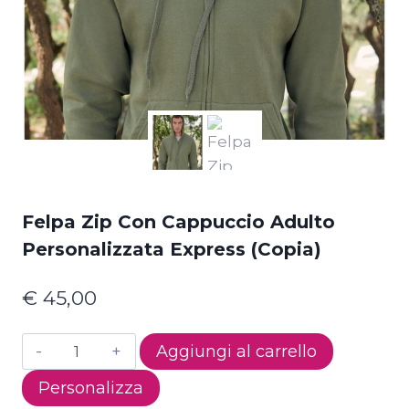
Felpa Zip Con Cappuccio Adulto
Personalizzata Express (Copia)
€
45,00
Felpa
Aggiungi al carrello
Zip
Personalizza
con