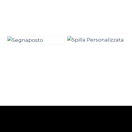
Corta-F63417-in
€
0,00
lavorazione
€
0,00
50 Spilla
50 Cappelli
Personalizzata
Stampati
3,7cm.
Personalizzati
€
5,00
€
7,00