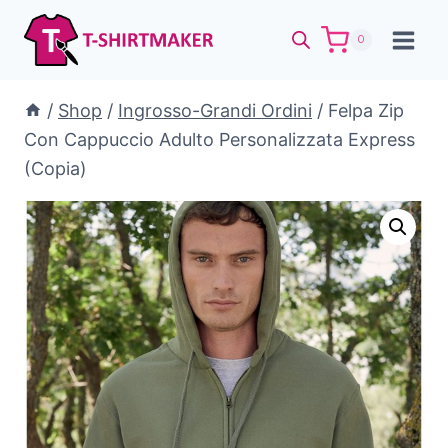
Salta
al
0
contenuto
/
Shop
/
Ingrosso-Grandi Ordini
/
Felpa Zip
Con Cappuccio Adulto Personalizzata Express
(Copia)