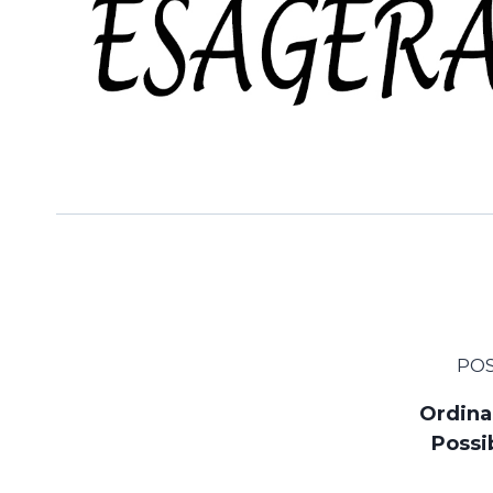
POS
Ordina
Possi