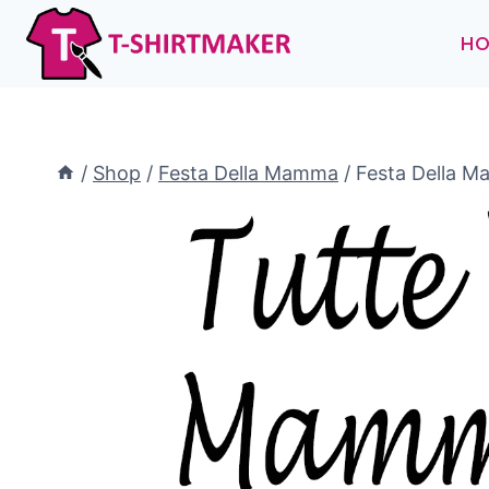
Salta
al
H
contenuto
/
Shop
/
Festa Della Mamma
/
Festa Della 