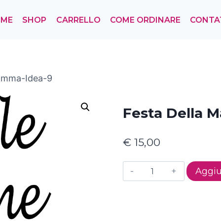
OME
SHOP
CARRELLO
COME ORDINARE
CONTA
Mamma-Idea-9
Festa Della 
€
15,00
Festa
Aggiu
della
Mamma-
Idea-
9