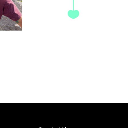
Festa della Mamma-Idea-
ess
4
€
15,00