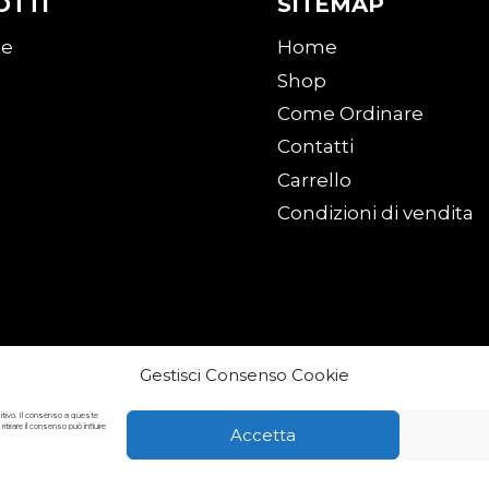
OTTI
SITEMAP
te
Home
Shop
Come Ordinare
Contatti
Carrello
Condizioni di vendita
Gestisci Consenso Cookie
sitivo. Il consenso a queste
irare il consenso può influire
Accetta