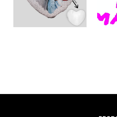
Cuscino Magico
che fa
Personalizzato a Cuore
mam
Paillettes
€
15,0
€
35,00