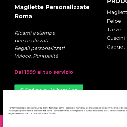
PROD
Magliette Personalizzate
Magliet
Roma
Felpe
Tazze
Ricami e stampe
Cuscini
personalizzati
Gadget
Regali personalizzati
Veloce, Puntualità
Dal 1999 al tuo servizio
Ordina su WhatsApp
Per fornire le migliori esperienze, utilizziamo tecnologie come i cookie per memorizzare e/o accedere alle informazioni del dispo
tecnologie ci permetterà di elaborare dati come il comportamento di navigazione o ID unici su questo sito. Non acconsentire o rit
negativamente su alcune caratteristiche e funzioni.