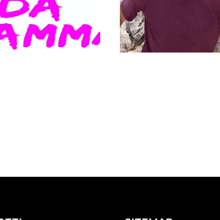
tica la vita da
Maglietta Unisex
ma
Personalizzata Expr
0
€
19,00