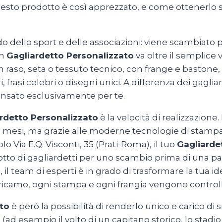
uesto prodotto è così apprezzato, e come ottenerlo su 
o dello sport e delle associazioni: viene scambiato p
Un
Gagliardetto Personalizzato
va oltre il semplice 
n raso, seta o tessuto tecnico, con frange e bastone
 frasi celebri o disegni unici. A differenza dei gaglia
nsato esclusivamente per te.
rdetto Personalizzato
è la velocità di realizzazion
o mesi, ma grazie alle moderne tecnologie di stampa
o Via E.Q. Visconti, 35 (Prati-Roma), il tuo
Gagliarde
tto di gagliardetti per uno scambio prima di una par
 il team di esperti è in grado di trasformare la tua i
 ricamo, ogni stampa e ogni frangia vengono control
to
è però la possibilità di renderlo unico e carico di s
 (ad esempio il volto di un capitano storico, lo stadio