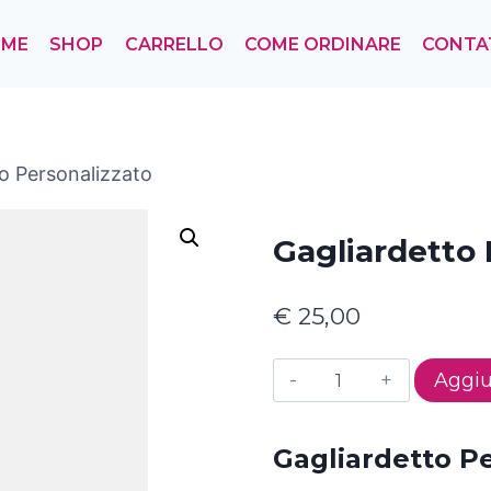
OME
SHOP
CARRELLO
COME ORDINARE
CONTA
o Personalizzato
Gagliardetto 
€
25,00
Gagliardetto
Aggiu
Personalizzato
quantità
Gagliardetto P