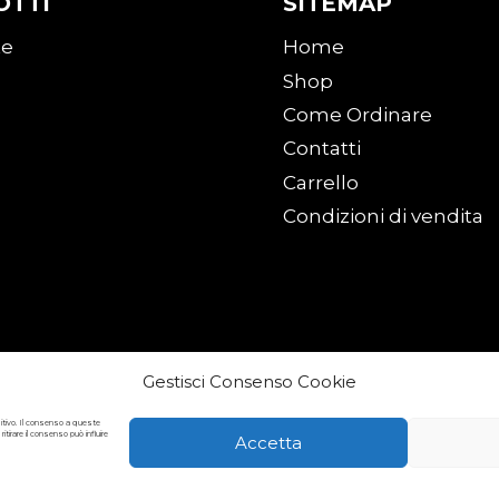
OTTI
SITEMAP
te
Home
Shop
Come Ordinare
Contatti
Carrello
Condizioni di vendita
Gestisci Consenso Cookie
sitivo. Il consenso a queste
irare il consenso può influire
Accetta