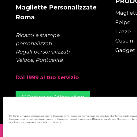
PROD
Magliette Personalizzate
Magliet
Roma
Felpe
Tazze
Ricami e stampe
Cuscini
personalizzati
Gadget
Regali personalizzati
Veloce, Puntualità
Dal 1999 al tuo servizio
Ordina su WhatsApp
Per fornire le migliori esperienze, utilizziamo tecnologie come i cookie per memorizzare e/o accedere alle informazioni del dispo
tecnologie ci permetterà di elaborare dati come il comportamento di navigazione o ID unici su questo sito. Non acconsentire o rit
negativamente su alcune caratteristiche e funzioni.