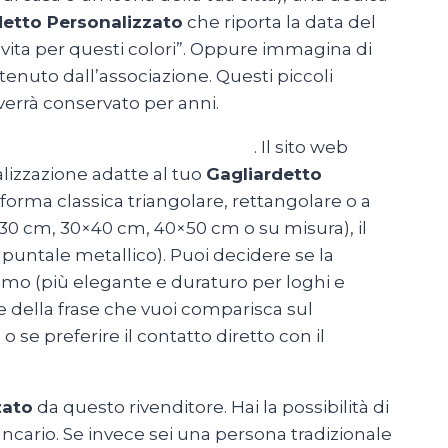
detto Personalizzato
che riporta la data del
 vita per questi colori”. Oppure immagina di
enuto dall’associazione. Questi piccoli
verrà conservato per anni.
ettePersonalizzateRoma.com
.
Il sito web
alizzazione adatte al tuo
Gagliardetto
forma classica triangolare, rettangolare o a
0×30 cm, 30×40 cm, 40×50 cm o su misura), il
on puntale metallico). Puoi decidere se la
amo (più elegante e duraturo per loghi e
 e della frase che vuoi comparisca sul
se preferire il contatto diretto con il
zato
da questo rivenditore. Hai la possibilità di
cario. Se invece sei una persona tradizionale