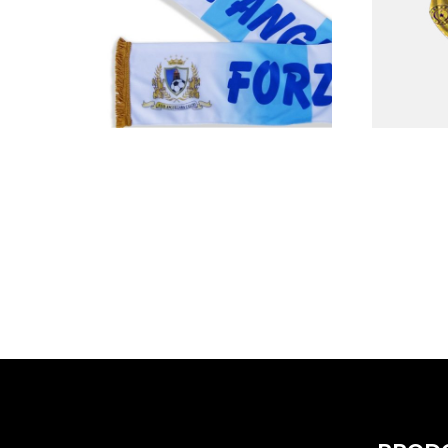
Sciarpa tifoseria in
Scald
poliestere
Perso
€
16,00
€
19,0