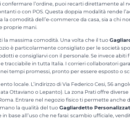
i confermare l’ordine, puoi recarti direttamente al ne
 contanti o con POS. Questa doppia modalità rende l’
ama la comodità dell’e-commerce da casa, sia a chi no
le proprie mani.
rti la massima comodità. Una volta che il tuo
Gagliar
negozio è particolarmente consigliato per le società sp
dotti e consigliarvi con il personale. Se invece abiti
racciabile in tutta Italia. I corrieri collaboratori ga
 e nei tempi promessi, pronto per essere esposto o s
 locale. L’indirizzo di Via Federico Cesi, 56 angolo 
ata Ottaviano o Lepanto). La zona Prati offre diver
 Roma. Entrare nel negozio fisico ti permette anche d
 mano la qualità del tuo
Gagliardetto Personalizza
in base all’uso che ne farai: scambio ufficiale, vendit