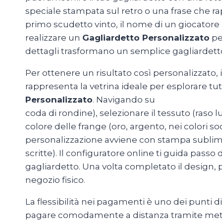
speciale stampata sul retro o una frase che r
primo scudetto vinto, il nome di un giocatore 
realizzare un
Gagliardetto Personalizzato
pe
dettagli trasformano un semplice gagliardetto 
Per ottenere un risultato così personalizzato,
rappresenta la vetrina ideale per esplorare tut
Personalizzato
. Navigando su
MagliettePers
coda di rondine), selezionare il tessuto (raso 
colore delle frange (oro, argento, nei colori so
personalizzazione avviene con stampa sublimat
scritte). Il configuratore online ti guida pass
gagliardetto. Una volta completato il design, p
negozio fisico.
La flessibilità nei pagamenti è uno dei punti 
pagare comodamente a distanza tramite metodi 