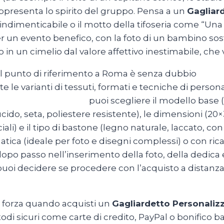
appresenta lo spirito del gruppo. Pensa a un
Gagliar
indimenticabile o il motto della tifoseria come “Una
r un evento benefico, con la foto di un bambino sost
in un cimelio dal valore affettivo inestimabile, che 
 il punto di riferimento a Roma è senza dubbio
Magli
te le varianti di tessuti, formati e tecniche di person
onalizzateRoma.com
puoi scegliere il modello base (
lucido, seta, poliestere resistente), le dimensioni (2
ciali) e il tipo di bastone (legno naturale, laccato, c
ica (ideale per foto e disegni complessi) o con ric
o dopo passo nell’inserimento della foto, della dedica
uoi decidere se procedere con l’acquisto a distanza o 
di forza quando acquisti un
Gagliardetto Personaliz
sicuri come carte di credito, PayPal o bonifico ban