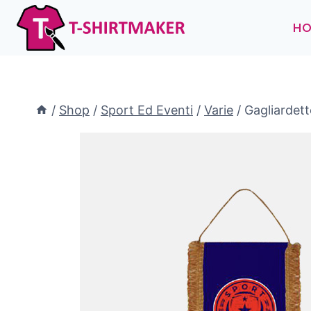
Salta
al
H
contenuto
/
Shop
/
Sport Ed Eventi
/
Varie
/
Gagliardett