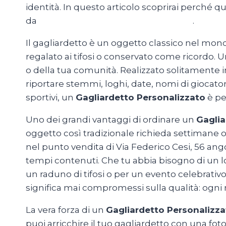
identità. In questo articolo scoprirai perché q
da
MagliettePersonalizzateRoma.com
.
Il gagliardetto è un oggetto classico nel mond
regalato ai tifosi o conservato come ricordo. 
o della tua comunità. Realizzato solitamente i
riportare stemmi, loghi, date, nomi di giocatori,
sportivi, un
Gagliardetto Personalizzato
è pe
Uno dei grandi vantaggi di ordinare un
Gaglia
oggetto così tradizionale richieda settimane 
nel punto vendita di Via Federico Cesi, 56 angol
tempi contenuti. Che tu abbia bisogno di un lo
un raduno di tifosi o per un evento celebrativo,
significa mai compromessi sulla qualità: ogni
La vera forza di un
Gagliardetto Personalizza
puoi arricchire il tuo gagliardetto con una foto