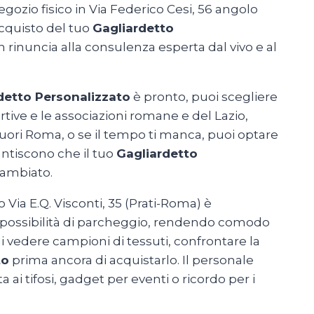
gozio fisico in Via Federico Cesi, 56 angolo
acquisto del tuo
Gagliardetto
n rinuncia alla consulenza esperta dal vivo e al
detto Personalizzato
è pronto, puoi scegliere
ortive e le associazioni romane e del Lazio,
 fuori Roma, o se il tempo ti manca, puoi optare
rantiscono che il tuo
Gagliardetto
cambiato.
Via E.Q. Visconti, 35 (Prati-Roma) è
se possibilità di parcheggio, rendendo comodo
i vedere campioni di tessuti, confrontare la
to
prima ancora di acquistarlo. Il personale
a ai tifosi, gadget per eventi o ricordo per i