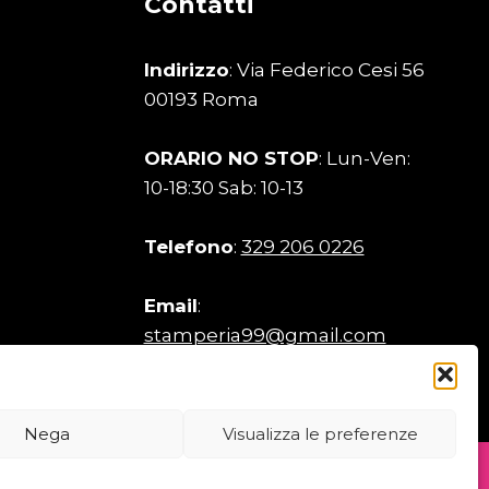
Contatti
Indirizzo
: Via Federico Cesi 56
00193 Roma
ORARIO NO STOP
: Lun-Ven:
10-18:30 Sab: 10-13
Telefono
:
329 206 0226
Email
:
stamperia99@gmail.com
Nega
Visualizza le preferenze