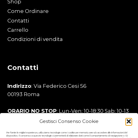
Shop
Come Ordinare
Contatti
Carrello
Condizioni di vendita
Contatti
Indirizzo
: Via Federico Cesi 56
00193 Roma
ORARIO NO STOP
: Lun-Ven: 10-18:30 Sab: 10-13
Gestisci Consenso Cookie
Telefono
:
329 206 0226
Per fornire le migliori esperienze, utilizziamo tecnologie come i cookie per memorizzare e/o accedere alle informazioni del
dispositivo. Il consenso a queste tecnologie ci permetterà di elaborare dati come il comportamento di navigazione o ID