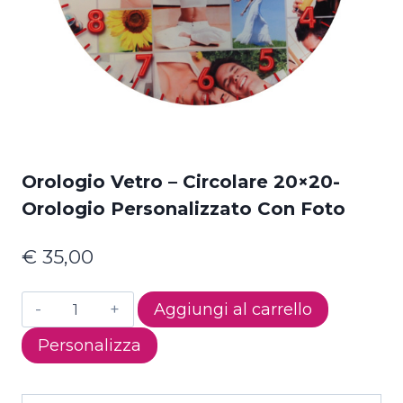
Orologio Vetro – Circolare 20×20-
Orologio Personalizzato Con Foto
€
35,00
Orologio
Aggiungi al carrello
Vetro
Personalizza
-
Circolare
20x20-