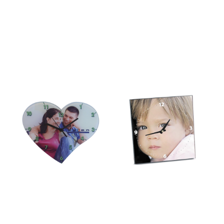
Puzzle Clock –
Orologio-vinile-
Orologio
harley Davison
personalizzato
€
33,00
con foto
€
28,00
Orologio Vetro-
Orologio Deluxe
Heart
15cm-Orologio
personalizzato
personalizzato