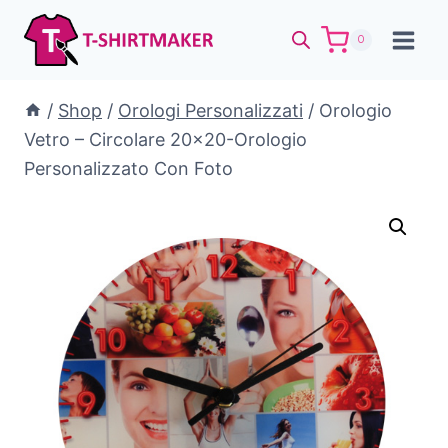
Salta
al
0
contenuto
/
Shop
/
Orologi Personalizzati
/
Orologio
Vetro – Circolare 20×20-Orologio
Personalizzato Con Foto