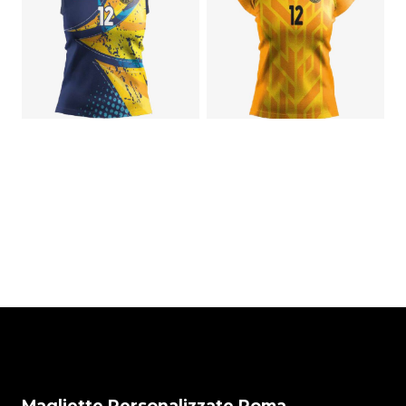
Canotta da
Maglietta da
Volley Ladyfit
Volley Ladyfit
Personalizzata
Personalizzata
€
35,00
€
35,00
Magliette Personalizzate Roma