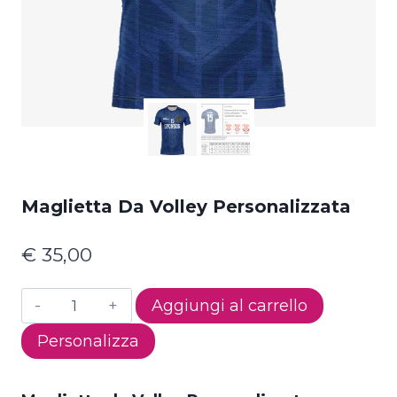
Maglietta Da Volley Personalizzata
€
35,00
Maglietta
Aggiungi al carrello
da
Personalizza
Volley
Personalizzata
quantità