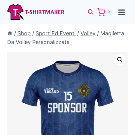
Salta
al
0
contenuto
/
Shop
/
Sport Ed Eventi
/
Volley
/
Maglietta
Da Volley Personalizzata