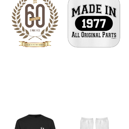
60 ANNI-Un
MADE IN4-Un
regalo di
regalo di
compleanno
compleanno
personalizzato
personalizzato
(Copia)
€
19,00
€
19,00