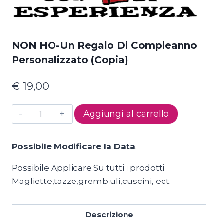
NON HO-Un Regalo Di Compleanno
Personalizzato (Copia)
€
19,00
NON
Aggiungi al carrello
HO-
Un
Possibile Modificare la Data
.
regalo
di
Possibile Applicare Su tutti i prodotti
compleanno
Magliette,tazze,grembiuli,cuscini, ect.
personalizzato
(Copia)
Descrizione
quantità