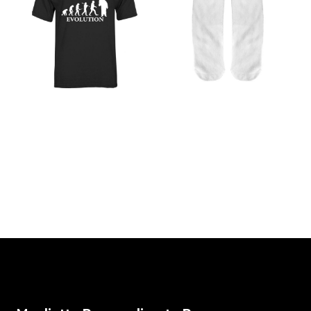
evolution laurea
Calzini
Personalizzati
€
20,00
Express
€
20,00