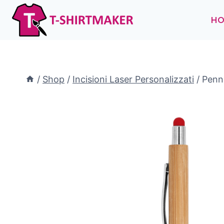
Salta
al
H
contenuto
/
Shop
/
Incisioni Laser Personalizzati
/
Penna