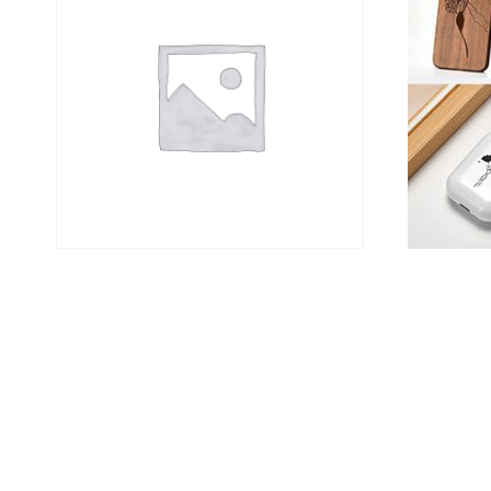
penna con incisioni
Portac
personalizzata
Laser
€
0,00
€
15,0