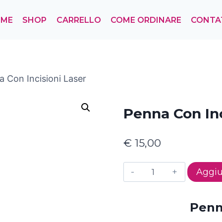
OME
SHOP
CARRELLO
COME ORDINARE
CONTA
 Con Incisioni Laser
Penna Con Inc
€
15,00
Penna
Aggiu
con
Incisioni
Penn
Laser
quantità