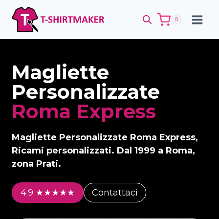
Salta
al
0
contenuto
Magliette
Personalizzate
Roma
Express
Magliette Personalizzate Roma Express,
Ricami personalizzati.
Dal 1999 a Roma,
zona Prati.
4.9
★★★★★
Contattaci