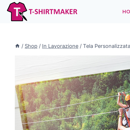
Salta
al
H
contenuto
/
Shop
/
In Lavorazione
/
Tela Personalizzat