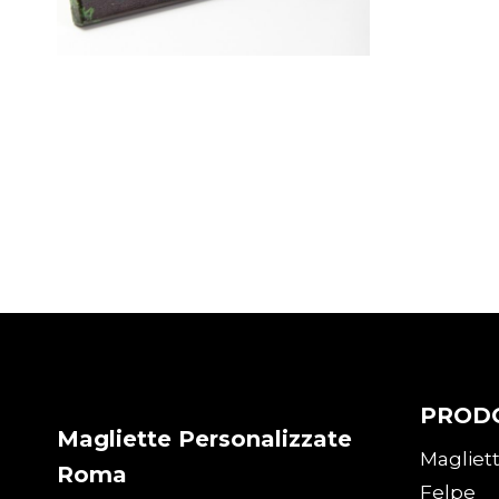
Tela Personalizzata-ps-
mini 
50×50 (in 72 ore)
15x15
€
69,90
€
15,0
PROD
Magliette Personalizzate
Magliet
Roma
Felpe