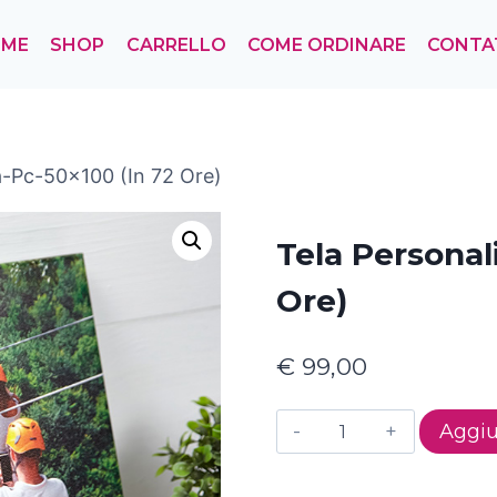
OME
SHOP
CARRELLO
COME ORDINARE
CONTA
a-Pc-50×100 (in 72 Ore)
Tela Personal
Ore)
€
99,00
Tela
Aggiu
personalizzata-
pc-