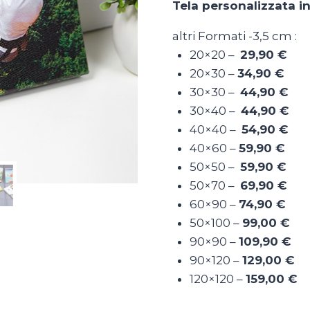
Tela personalizzata in
50x100
(in
altri Formati -3,5 cm :
72
20×20 –
29,90 €
ore)
20×30 –
34,90 €
quantità
30×30 –
44,90 €
30×40 –
44,90 €
40×40 –
54,90 €
40×60 –
59,90 €
50×50 –
59,90 €
50×70 –
69,90 €
60×90 –
74,90 €
50×100 –
99,00 €
90×90 –
109,90 €
90×120 –
129,00 €
120×120 –
159,00 €