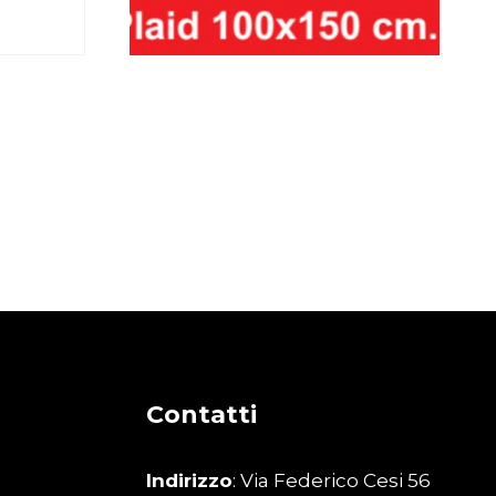
shirt
Plaid cuori sfondo rosso
€
45,00
Contatti
Indirizzo
: Via Federico Cesi 56