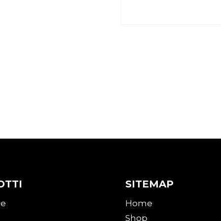
cuscino quadrato
Peluche Rana con t-
cm
personalizzabile
0
€
20,00
OTTI
SITEMAP
te
Home
Shop