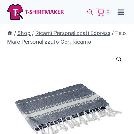
Salta
al
0
contenuto
/
Shop
/
Ricami Personalizzati Express
/
Telo
Mare Personalizzato Con Ricamo