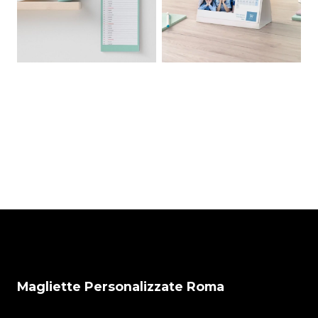
Calendario
Calendario da
Scrivibile Slim
Tavolo
personalizzato
€
26,00
€
19,00
Magliette Personalizzate Roma