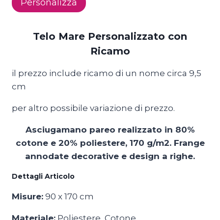
Personalizza
Personalizzato
con
Ricamo
Telo Mare Personalizzato con
quantità
Ricamo
il prezzo include ricamo di un nome circa 9,5
cm
per altro possibile variazione di prezzo.
Asciugamano pareo realizzato in 80%
cotone e 20% poliestere, 170 g/m2. Frange
annodate decorative e design a righe.
Dettagli Articolo
Misure:
90 x 170 cm
Materiale:
Poliestere, Cotone