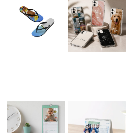
Ciabatta
Cover
Infradito in
Personalizzate
Gomma
€
23,00
€
28,00