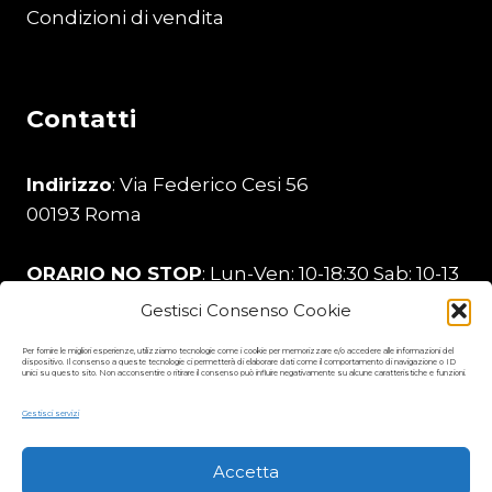
Condizioni di vendita
Contatti
Indirizzo
: Via Federico Cesi 56
00193 Roma
ORARIO NO STOP
: Lun-Ven: 10-18:30 Sab: 10-13
Gestisci Consenso Cookie
Telefono
:
329 206 0226
Per fornire le migliori esperienze, utilizziamo tecnologie come i cookie per memorizzare e/o accedere alle informazioni del
dispositivo. Il consenso a queste tecnologie ci permetterà di elaborare dati come il comportamento di navigazione o ID
unici su questo sito. Non acconsentire o ritirare il consenso può influire negativamente su alcune caratteristiche e funzioni.
Email
:
stamperia99@gmail.com
Gestisci servizi
Accetta