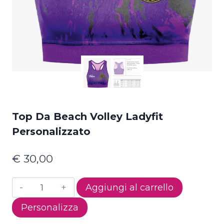
Top Da Beach Volley Ladyfit
Personalizzato
€
30,00
Top
Aggiungi al carrello
da
Personalizza
Beach