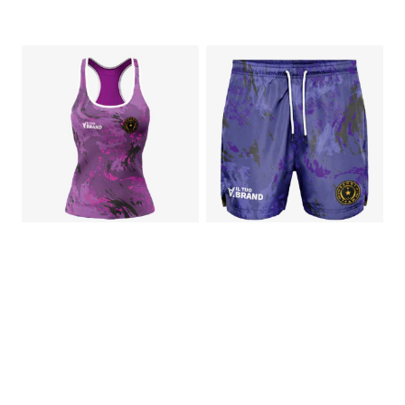
€
29,00
Canotta da
Pantaloncino da
Beach Volley
Beach Volley
Ladyfit
Personalizzato
Personalizzata
con Tasche
€
35,00
€
29,00