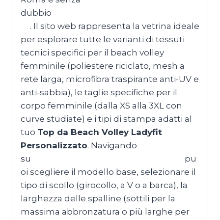
dubbio
MagliettePersonalizzateRoma.co
m
.
Il sito web rappresenta la vetrina ideale
per esplorare tutte le varianti di tessuti
tecnici specifici per il beach volley
femminile (poliestere riciclato, mesh a
rete larga, microfibra traspirante anti-UV e
anti-sabbia), le taglie specifiche per il
corpo femminile (dalla XS alla 3XL con
curve studiate) e i tipi di stampa adatti al
tuo
Top da Beach Volley Ladyfit
Personalizzato
. Navigando
su
MagliettePersonalizzateRoma.com
pu
oi scegliere il modello base, selezionare il
tipo di scollo (girocollo, a V o a barca), la
larghezza delle spalline (sottili per la
massima abbronzatura o più larghe per