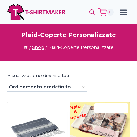
Salta
al
0
contenuto
Plaid-Coperte Personalizzate
/
Shop
/
Plaid-Coperte Personalizzate
Visualizzazione di 6 risultati
In offerta!