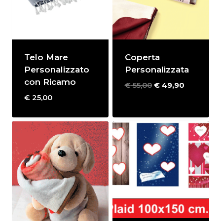
Telo Mare
Coperta
Personalizzato
Personalizzata
con Ricamo
Il
Il
€
55,00
€
49,90
prezzo
prezzo
€
25,00
originale
attuale
era:
è:
€ 55,00.
€ 49,90.