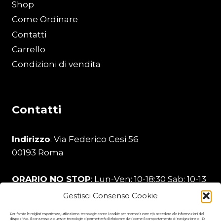
Shop
Come Ordinare
Contatti
Carrello
Condizioni di vendita
Contatti
Indirizzo
: Via Federico Cesi 56
00193 Roma
ORARIO NO STOP
: Lun-Ven: 10-18:30 Sab: 10-13
Gestisci Consenso Cookie
Telefono
:
329 206 0226
Per fornire le migliori esperienze, utilizziamo tecnologie come i cookie per memorizzare e/o accedere alle informazioni del
dispositivo. Il consenso a queste tecnologie ci permetterà di elaborare dati come il comportamento di navigazione o ID