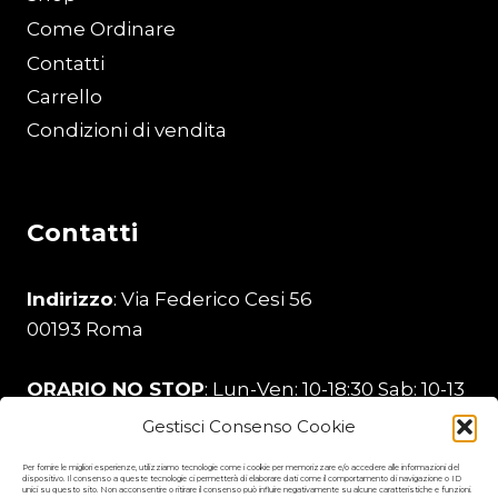
Come Ordinare
Contatti
Carrello
Condizioni di vendita
Contatti
Indirizzo
: Via Federico Cesi 56
00193 Roma
ORARIO NO STOP
: Lun-Ven: 10-18:30 Sab: 10-13
Gestisci Consenso Cookie
Telefono
:
329 206 0226
Per fornire le migliori esperienze, utilizziamo tecnologie come i cookie per memorizzare e/o accedere alle informazioni del
dispositivo. Il consenso a queste tecnologie ci permetterà di elaborare dati come il comportamento di navigazione o ID
unici su questo sito. Non acconsentire o ritirare il consenso può influire negativamente su alcune caratteristiche e funzioni.