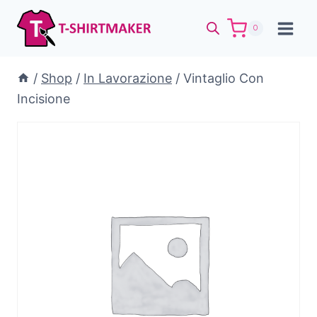
Salta
al
0
contenuto
/
Shop
/
In Lavorazione
/
Vintaglio Con
Incisione