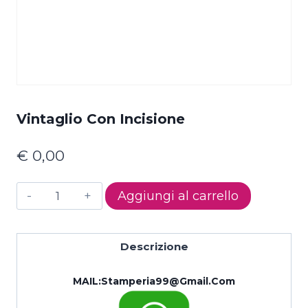
Vintaglio Con Incisione
€
0,00
vintaglio
Aggiungi al carrello
con
incisione
quantità
Descrizione
MAIL:
Stamperia99@gmail.com