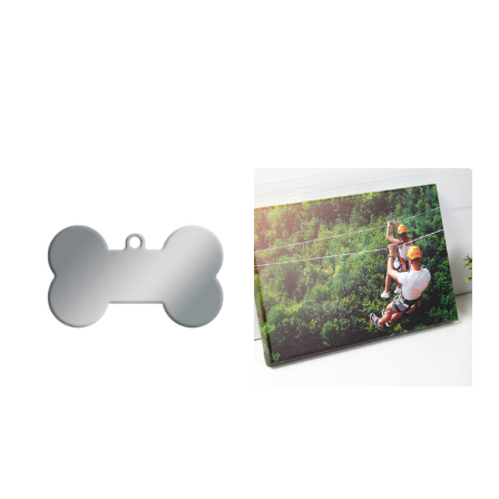
personalizzata-
splash
Ps-30×40 (in 72
Personalizzato
ore)
€
28,00
€
44,90
Ciondolo Osso
Tela
personalizzata-
€
12,00
pc-120×120 (in